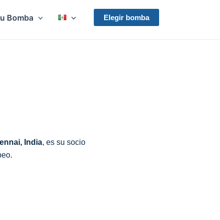
Su Bomba
Elegir bomba
ennai, India
, es su socio
beo.