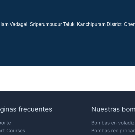
allam Vadagal, Sriperumbudur Taluk, Kanchipuram District, Chen
ginas frecuentes
Nuestras bo
porte
Bombas en voladiz
rt Courses
Bombas reciproca