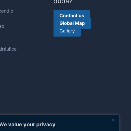
duda?
cendio
Contact us
Global Map
eo
Gallery
ráulica
We value your privacy