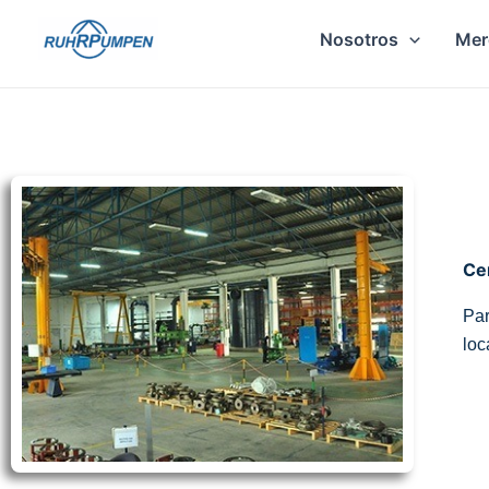
Ir
Nosotros
Mer
al
contenido
Cen
Par
loc