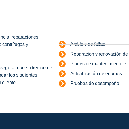
ncia, reparaciones,
Análisis de fallas
 centrífugas y
Reparación y renovación d
Planes de mantenimiento e 
 asegurar que su tiempo de
Actualización de equipos
ndar los siguientes
 cliente:
Pruebas de desempeño