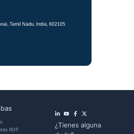
nai, Tamil Nadu, India, 602105
mbas
o
¿Tienes alguna
ntes RDP