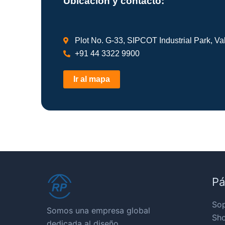
Ubicación y contacto:
Plot No. G-33, SIPCOT Industrial Park, V
+91 44 3322 9900
Ir al mapa
Pá
So
Somos una empresa global
Sho
dedicada al diseño,