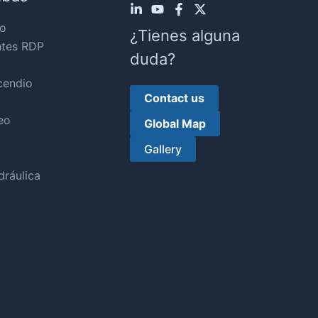
o
¿Tienes alguna
ntes RDP
duda?
cendio
Contact us
eo
Global Map
Gallery
ráulica