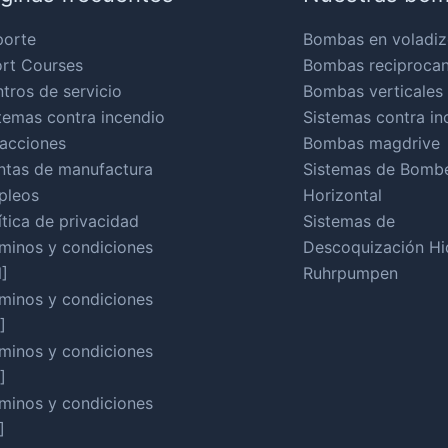
porte
Bombas en voladiz
rt Courses
Bombas reciproca
tros de servicio
Bombas verticales
temas contra incendio
Sistemas contra in
acciones
Bombas magdrive
ntas de manufactura
Sistemas de Bomb
pleos
Horizontal
ítica de privacidad
Sistemas de
minos y condiciones
Descoquización Hid
]
Ruhrpumpen
minos y condiciones
]
minos y condiciones
]
minos y condiciones
]