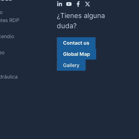
o
¿Tienes alguna
ntes RDP
duda?
cendio
Contact us
eo
Global Map
Gallery
ráulica