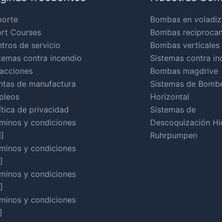
porte
Bombas en voladiz
rt Courses
Bombas reciproca
tros de servicio
Bombas verticales
temas contra incendio
Sistemas contra in
acciones
Bombas magdrive
ntas de manufactura
Sistemas de Bomb
pleos
Horizontal
ítica de privacidad
Sistemas de
minos y condiciones
Descoquización Hid
]
Ruhrpumpen
minos y condiciones
]
minos y condiciones
]
minos y condiciones
]