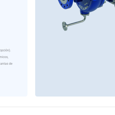
opción).
micos,
plantas de