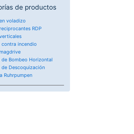
rías de productos
en voladizo
reciprocantes RDP
erticales
 contra incendio
magdrive
 de Bombeo Horizontal
 de Descoquización
ca Ruhrpumpen