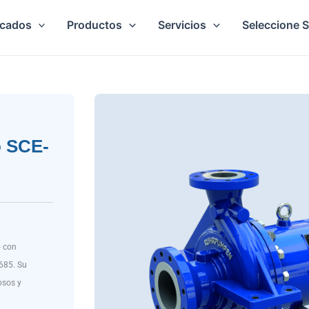
cados
Productos
Servicios
Seleccione 
o SCE-
o con
685. Su
osos y