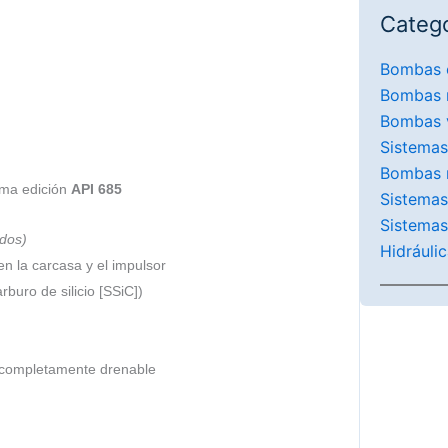
Catego
Bombas 
Bombas 
Bombas v
Sistemas
Bombas 
ima edición
API 685
Sistemas
Sistemas
odos)
Hidráuli
n la carcasa y el impulsor
buro de silicio [SSiC])
y completamente drenable