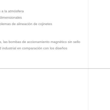
 a la atmósfera
 dimensionales
oblemas de alineación de cojinetes
llos, las bombas de accionamiento magnético sin sello
d industrial en comparación con los diseños
________________________________________________________