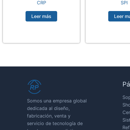
CRP
SPI
Leer más
Leer m
Pá
So
Somos una empresa global
Sho
dedicada al diseño,
Cen
fabricación, venta y
Sis
servicio de tecnología de
Ref