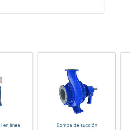
________________________________________________________
 en línea
Bomba de succión