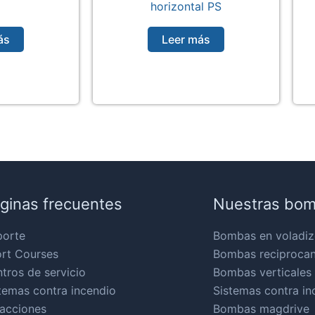
horizontal PS
ás
Leer más
ginas frecuentes
Nuestras bo
porte
Bombas en voladiz
rt Courses
Bombas reciproca
tros de servicio
Bombas verticales
temas contra incendio
Sistemas contra in
acciones
Bombas magdrive