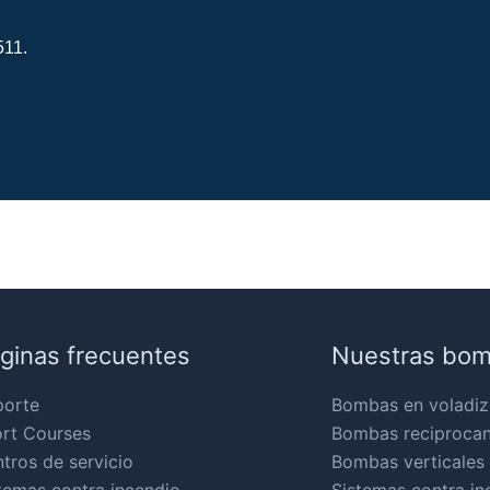
511.
ginas frecuentes
Nuestras bo
porte
Bombas en voladiz
rt Courses
Bombas reciproca
tros de servicio
Bombas verticales