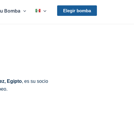
Su Bomba
Elegir bomba
ez, Egipto
, es su socio
beo.