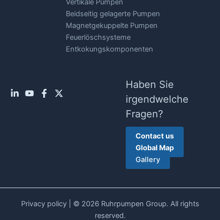
Vertikale Pumpen
Beidseitig gelagerte Pumpen
Magnetgekuppelte Pumpen
Feuerlöschsysteme
Entkokungskomponenten
Haben Sie
irgendwelche
Fragen?
Contact us
Global Map
Gallery
Privacy policy
| © 2026 Ruhrpumpen Group. All rights
reserved.