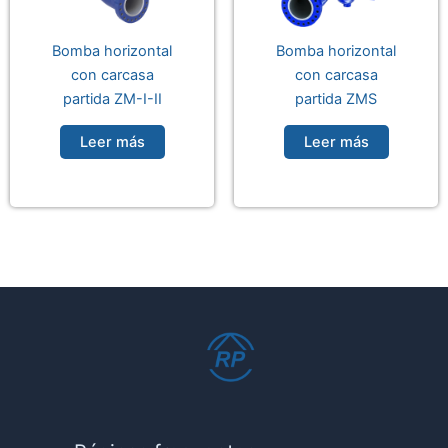
Bomba horizontal
Bomba horizontal
con carcasa
con carcasa
partida ZM-I-II
partida ZMS
Leer más
Leer más