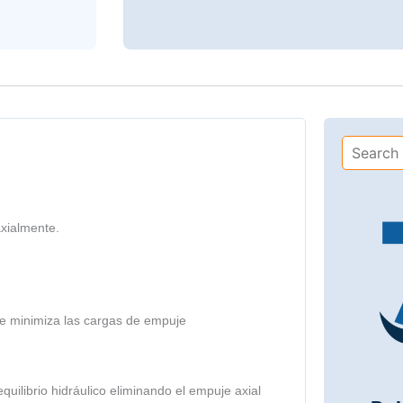
axialmente.
ue minimiza las cargas de empuje
uilibrio hidráulico eliminando el empuje axial