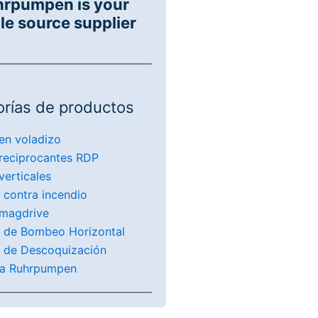
hrpumpen is your
le source supplier
rías de productos
en voladizo
reciprocantes RDP
erticales
 contra incendio
magdrive
 de Bombeo Horizontal
 de Descoquización
ca Ruhrpumpen