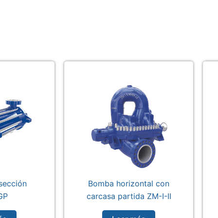
sección
Bomba horizontal con
GP
carcasa partida ZM-I-II