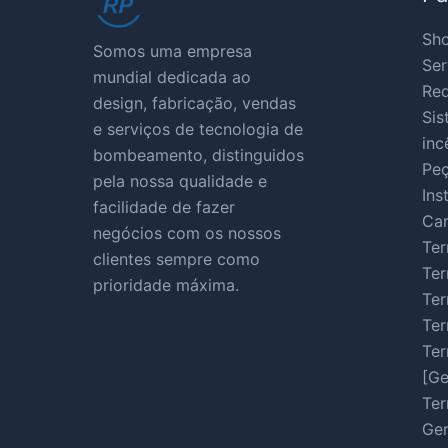
Sho
Somos uma empresa
Ser
mundial dedicada ao
Red
design, fabricação, vendas
Sis
e serviços de tecnologia de
inc
bombeamento, distinguidos
Pe
pela nossa qualidade e
Ins
facilidade de fazer
Car
negócios com os nossos
Ter
clientes sempre como
Ter
prioridade máxima.
Ter
Ter
Ter
[Ge
Ter
Ger