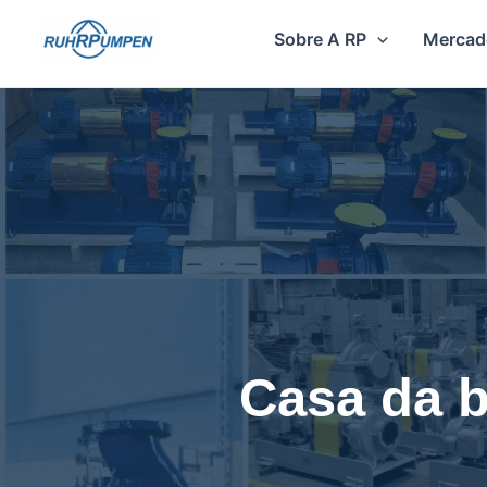
Ir
Sobre A RP
Mercad
para
o
conteúdo
Casa da 