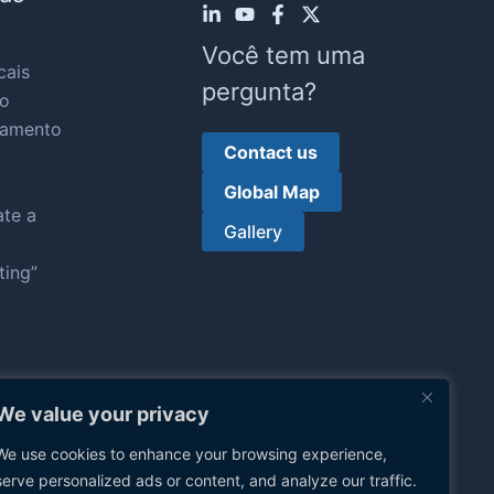
Você tem uma
cais
pergunta?
o
eamento
Contact us
Global Map
te a
Gallery
ting”
We value your privacy
We use cookies to enhance your browsing experience,
serve personalized ads or content, and analyze our traffic.