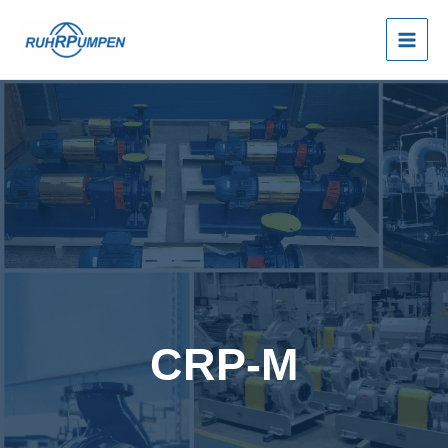
Ir
para
o
conteúdo
CRP-M