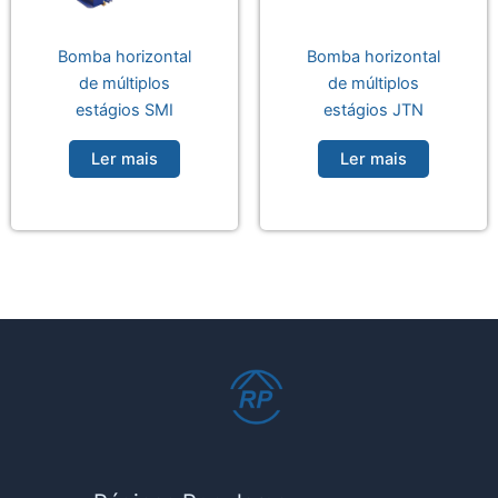
Bomba horizontal
Bomba horizontal
de múltiplos
de múltiplos
estágios SMI
estágios JTN
Ler mais
Ler mais