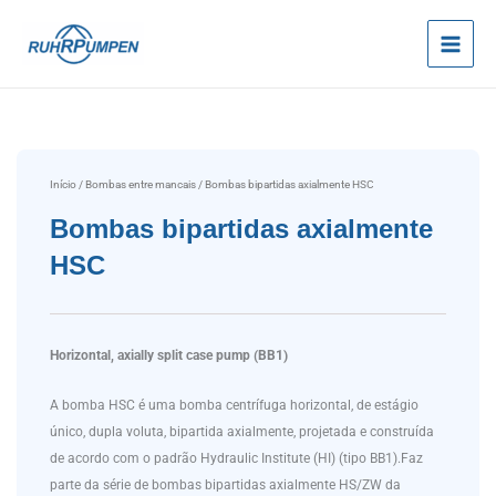
Ir
para
o
conteúdo
Início
/
Bombas entre mancais
/ Bombas bipartidas axialmente HSC
Bombas bipartidas axialmente
HSC
Horizontal, axially split case pump (BB1)
A bomba HSC é uma bomba centrífuga horizontal, de estágio
único, dupla voluta, bipartida axialmente, projetada e construída
de acordo com o padrão Hydraulic Institute (HI) (tipo BB1).Faz
parte da série de bombas bipartidas axialmente HS/ZW da