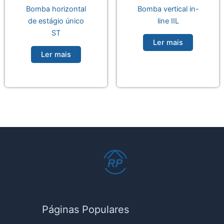
Bomba horizontal
Bomba vertical in-
de estágio único
line IIL
ST
Ler mais
Ler mais
Páginas Populares