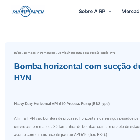
Ir
Sobre A RP
Mercad
para
o
conteúdo
Início
/
Bombas entre mancais
/ Bomba horizontal com sucção dupla HVN
Bomba horizontal com sucção d
HVN
Heavy Duty Horizontal API 610 Process Pump (BB2 type)
A linha HVN são bombas de processo horizontais de serviços pesados par
universais, em mais de 30 tamanhos de bombas com um projeto de estági
acordo com o mais recente padrão API 610 (tipo BB2).}