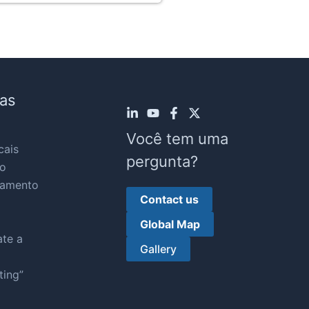
as
Você tem uma
cais
pergunta?
o
eamento
Contact us
Global Map
te a
Gallery
ting”