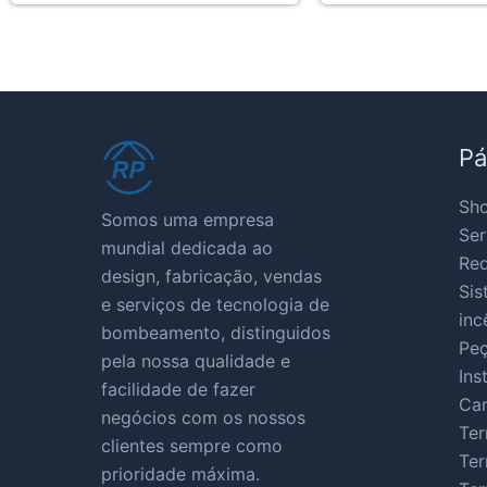
Pá
Sho
Somos uma empresa
Ser
mundial dedicada ao
Red
design, fabricação, vendas
Sis
e serviços de tecnologia de
inc
bombeamento, distinguidos
Pe
pela nossa qualidade e
Ins
facilidade de fazer
Car
negócios com os nossos
Ter
clientes sempre como
Ter
prioridade máxima.