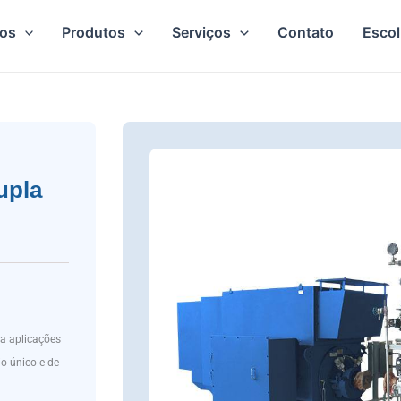
os
Produtos
Serviços
Contato
Esco
upla
a aplicações
o único e de