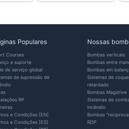
ginas Populares
Nossas bomb
rt Courses
Bombas verticais
viço e suporte
Bombas entre man
e de serviço global
Bombas em balanç
temas de supressão de
Sistemas de coqu
êndio
retardado
ças
Bombas Magdrive
talações RP
Sistemas de comba
reiras
incêndio
mos e Condições [EN]
Bombas “reciproca
mos e Condições [ES]
RDP