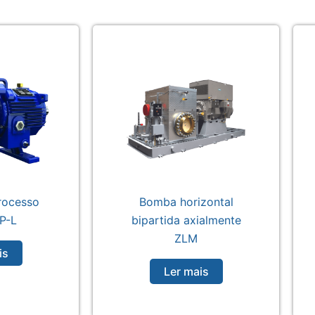
rocesso
Bomba horizontal
P-L
bipartida axialmente
ZLM
is
Ler mais