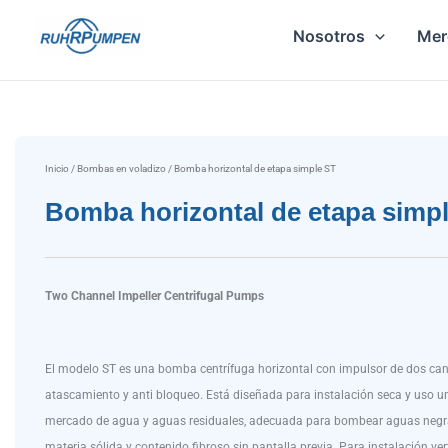
Ir
Nosotros
Mer
al
contenido
Inicio
/
Bombas en voladizo
/ Bomba horizontal de etapa simple ST
Bomba horizontal de etapa simp
Two Channel Impeller Centrifugal Pumps
El modelo ST es una bomba centrífuga horizontal con impulsor de dos can
atascamiento y anti bloqueo. Está diseñada para instalación seca y uso un
mercado de agua y aguas residuales, adecuada para bombear aguas negr
materia sólida y contenido fibroso sin pantalla previa. Para instalación vert