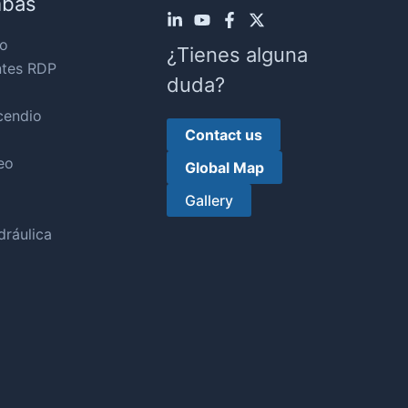
mbas
o
¿Tienes alguna
ntes RDP
duda?
cendio
Contact us
eo
Global Map
Gallery
ráulica