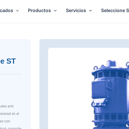
cados
Productos
Servicios
Seleccione 
le ST
ales anti
iversal en el
as con
ical, consulte