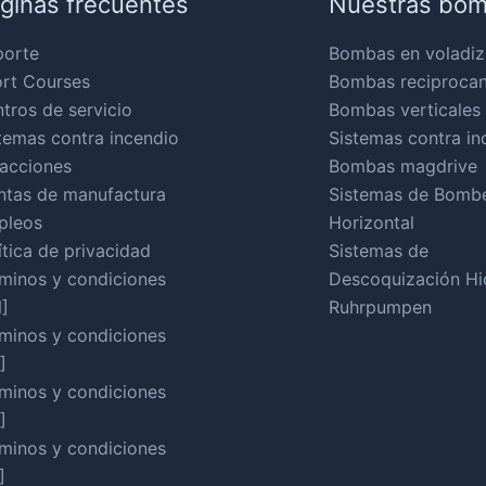
ginas frecuentes
Nuestras bo
porte
Bombas en voladiz
rt Courses
Bombas reciproca
tros de servicio
Bombas verticales
temas contra incendio
Sistemas contra in
acciones
Bombas magdrive
ntas de manufactura
Sistemas de Bomb
pleos
Horizontal
ítica de privacidad
Sistemas de
minos y condiciones
Descoquización Hid
]
Ruhrpumpen
minos y condiciones
]
minos y condiciones
]
minos y condiciones
]