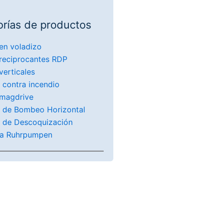
rías de productos
en voladizo
reciprocantes RDP
erticales
 contra incendio
magdrive
 de Bombeo Horizontal
 de Descoquización
ca Ruhrpumpen