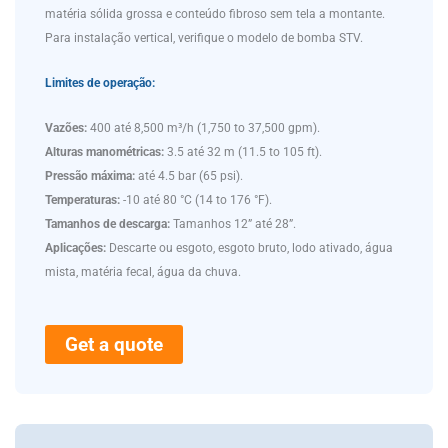
matéria sólida grossa e conteúdo fibroso sem tela a montante.
Para instalação vertical, verifique o modelo de bomba STV.
Limites de operação:
Vazões:
400 até 8,500 m³/h (1,750 to 37,500 gpm).
Alturas manométricas:
3.5 até 32 m (11.5 to 105 ft).
Pressão máxima:
até 4.5 bar (65 psi).
Temperaturas:
-10 até 80 °C (14 to 176 °F).
Tamanhos de descarga:
Tamanhos 12” até 28”.
Aplicações:
Descarte ou esgoto, esgoto bruto, lodo ativado, água
mista, matéria fecal, água da chuva.
Get a quote