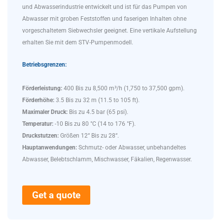
und Abwasserindustrie entwickelt und ist für das Pumpen von
Abwasser mit groben Feststoffen und faserigen Inhalten ohne
vorgeschaltetem Siebwechsler geeignet. Eine vertikale Aufstellung
erhalten Sie mit dem STV-Pumpenmodell.
Betriebsgrenzen:
Förderleistung:
400 Bis zu 8,500 m³/h (1,750 to 37,500 gpm).
Förderhöhe:
3.5 Bis zu 32 m (11.5 to 105 ft).
Maximaler Druck:
Bis zu 4.5 bar (65 psi).
Temperatur:
-10 Bis zu 80 °C (14 to 176 °F).
Druckstutzen:
Größen 12“ Bis zu 28“.
Hauptanwendungen:
Schmutz- oder Abwasser, unbehandeltes
Abwasser, Belebtschlamm, Mischwasser, Fäkalien, Regenwasser.
Get a quote